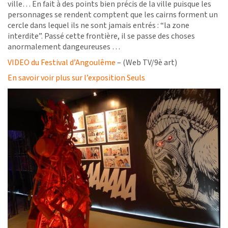
ville… En fait à des points bien précis de la ville puisque les
personnages se rendent comptent que les cairns forment un
cercle dans lequel ils ne sont jamais entrés : “la zone
interdite”. Passé cette frontière, il se passe des choses
anormalement dangeureuses …
VIDEO du Festival d’Angoulême
– (Web TV/9è art)
En savoir voir plus sur l’exposition Seuls