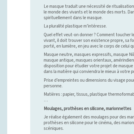
Le masque traduit une nécessité de ritualisation 
le monde des vivants et le monde des morts. Dan
spirituellement dans le masque.
La pluralité plastique m’intéresse.
Quel effet veut-on donner ? Comment toucher le
vivant, il doit trouver son existence propre, sa f
porté, en lumière, en jeu avec le corps de celui qu
Masque neutre, masques expressifs, masque Nô,
masque antique, masques orientaux, amérindien
disposition pour étudier votre projet de masque 
dans la matière qui conviendra le mieux à votre p
Prise d’empreintes ou dimensions du visage pour 
personne.
Matières : papier, tissus, plastique thermoformab
…
Moulages, prothèses en silicone, marionnettes
Je réalise également des moulages pour des man
prothèses en silicone pour le cinéma, des mario
scéniques.